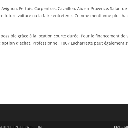
 Avignon, Pertuis, Carpentras, Cavaillon, Aix-en-Provence, Salon-de
re future voiture ou la faire entretenir. Comme mentionné plus haut
possible grâce à la location courte durée. Pour le financement de vo
c
option d’achat
. Professionnel, 1807 Lacharrette peut également s
ÉATION
IDENTITE-WEB.COM
CGV – M