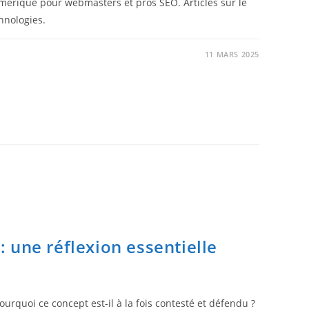
érique pour webmasters et pros SEO. Articles sur le
hnologies.
11 MARS 2025
 une réflexion essentielle
ourquoi ce concept est-il à la fois contesté et défendu ?