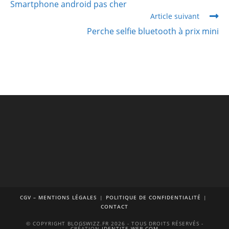
Smartphone android pas cher
Article suivant
Perche selfie bluetooth à prix mini
CGV – MENTIONS LÉGALES
POLITIQUE DE CONFIDENTIALITÉ
CONTACT
© COPYRIGHT BLOGSWIZZ.FR 2026 - TOUS DROITS RÉSERVÉS -
CRÉATION
IDENTITE-WEB.COM