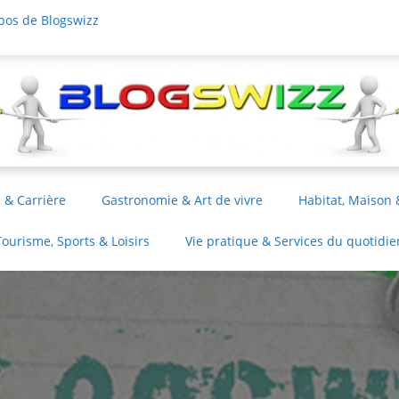
pos de Blogswizz
 & Carrière
Gastronomie & Art de vivre
Habitat, Maison 
Tourisme, Sports & Loisirs
Vie pratique & Services du quotidie