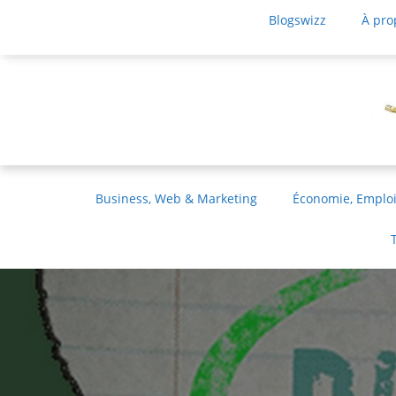
Blogswizz
À pro
Business, Web & Marketing
Économie, Emploi