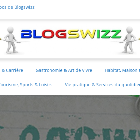
pos de Blogswizz
 & Carrière
Gastronomie & Art de vivre
Habitat, Maison 
Tourisme, Sports & Loisirs
Vie pratique & Services du quotidie