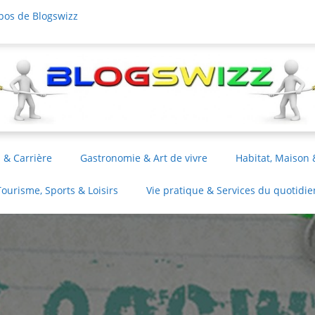
pos de Blogswizz
 & Carrière
Gastronomie & Art de vivre
Habitat, Maison 
Tourisme, Sports & Loisirs
Vie pratique & Services du quotidie