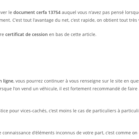
uver le
document cerfa 13754
auquel vous n’avez pas pensé lorsque
. C’est tout l’avantage du net, c’est rapide, on obtient tout très v
tre
certificat de cession
en bas de cette article.
n ligne
, vous pourrez continuer à vous renseigne sur le site en qu
orsque l’on vend un véhicule, il est fortement recommandé de faire
ice pour vices-cachés, c’est moins le cas de particuliers à particul
re connaissance d’éléments inconnus de votre part, c’est comme on d