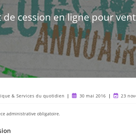
at de cession en ligne pour vent
tique & Services du quotidien
30 mai 2016
23 no
èce administrative obligatoire.
sion