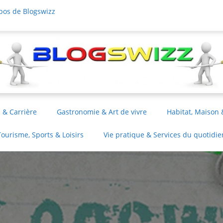
pos de Blogswizz
 & Carrière
Gastronomie & Art de vivre
Habitat, Maison 
Tourisme, Sports & Loisirs
Vie pratique & Services du quotidie