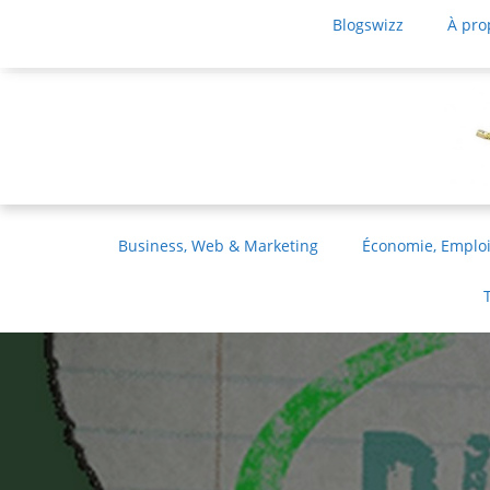
Blogswizz
À pro
Business, Web & Marketing
Économie, Emploi