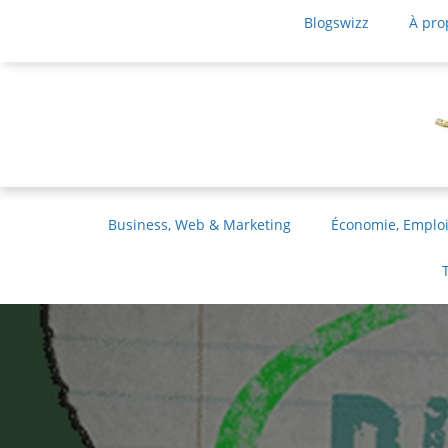
Blogswizz
À pro
Business, Web & Marketing
Économie, Emploi