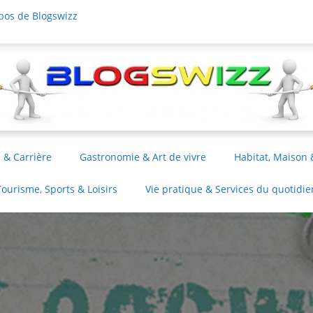
pos de Blogswizz
 & Carrière
Gastronomie & Art de vivre
Habitat, Maison 
Tourisme, Sports & Loisirs
Vie pratique & Services du quotidie