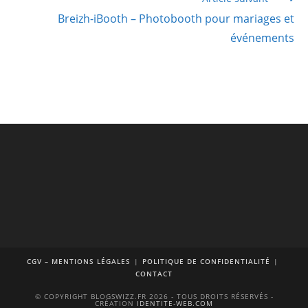
Breizh-iBooth – Photobooth pour mariages et
événements
CGV – MENTIONS LÉGALES
POLITIQUE DE CONFIDENTIALITÉ
CONTACT
© COPYRIGHT BLOGSWIZZ.FR 2026 - TOUS DROITS RÉSERVÉS -
CRÉATION
IDENTITE-WEB.COM