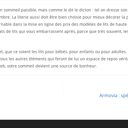
 sommeil paisible, mais comme le dit le dicton : tel on dresse son li
re. La literie aussi doit être bien choisie pour mieux décorer la 
nable dans la mise en ligne des prix des modèles de lits de haute qu
ats de lits qui vous embarrassent après, parce que très souvent, l
et, que ce soient les lits pour bébés, pour enfants ou pour adultes. 
it, tous les autres éléments qui feront de lui un espace de repos vé
web, votre sommeil devient une source de bonheur.
Armovia : spé