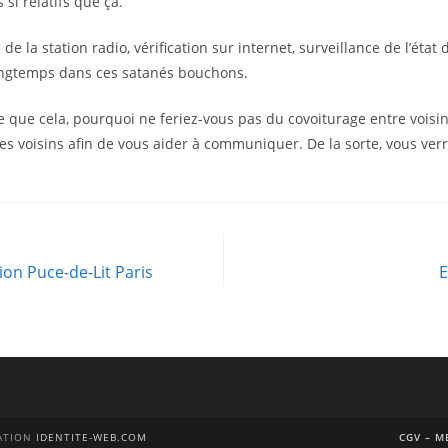
si relatifs que ça.
de la station radio, vérification sur internet, surveillance de l’état
longtemps dans ces satanés bouchons.
ue cela, pourquoi ne feriez-vous pas du covoiturage entre voisins
les voisins afin de vous aider à communiquer. De la sorte, vous v
ion Puce-de-Lit Paris
E
ÉATION
IDENTITE-WEB.COM
CGV – M