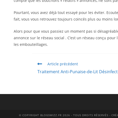
compte que les bouchons « relatifs » annoncés, ne sont pas 
Pourtant, vous avez déjà tout essayé pour les éviter. Ecoute 
fait, vous vous retrouvez toujours coincés plus ou moins 
Alors pour que vous passiez un moment pas si désagréable q
annonce sur le réseau social
. C’est un réseau conçu pour 
les embouteillages.
Article précédent
Traitement Anti-Punaise-de-Lit Désinfect
© COPYRIGHT BLOGSWIZZ.FR 2026 - TOUS DROITS RÉSERVÉS - CR