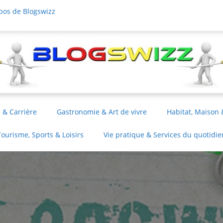
pos de Blogswizz
 & Carrière
Gastronomie & Art de vivre
Habitat, Maison 
Tourisme, Sports & Loisirs
Vie pratique & Services du quotidie