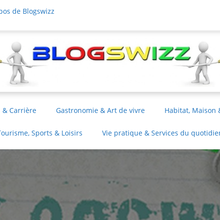
pos de Blogswizz
 & Carrière
Gastronomie & Art de vivre
Habitat, Maison 
Tourisme, Sports & Loisirs
Vie pratique & Services du quotidie