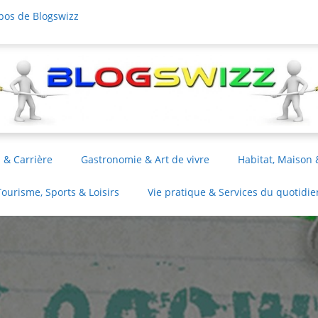
pos de Blogswizz
 & Carrière
Gastronomie & Art de vivre
Habitat, Maison 
Tourisme, Sports & Loisirs
Vie pratique & Services du quotidie