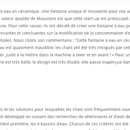
à eau en céramique. Une fontaine unique et innovante pour nos amis
 valeur ajoutée de Miaustore est que cette start-up est préoccupé 
e. Pour cette raison, ils ont décidé de créer une fontaine à eau 
incantes et concluantes sur la modification de la consommation d
étoiles. Nous citons son commentaire : “Cette fontaine à eau en cé
st quasiment inaudible, les chats ont été très intrigués par cette
er, juste à la mettre dans la machine à laver et en avant ! » Paul, un
e est très belle, le design est très étudié, elle passe inaperçue da
s et les solutions pour lesquelles les chats sont fréquemment sou
é développé en suivant des recherches de vétérinaires et d’avis d
tière première, les 4 bassins d’eau. Chacun de ces critères ont été