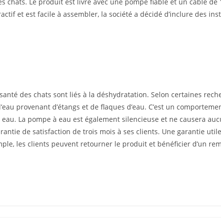
chats. Le produit est livré avec une pompe fiable et un câble de
actif et est facile à assembler, la société a décidé d’inclure des i
anté des chats sont liés à la déshydratation. Selon certaines reche
e l’eau provenant d’étangs et de flaques d’eau. C’est un comportem
e à eau. La pompe à eau est également silencieuse et ne causera a
tie de satisfaction de trois mois à ses clients. Une garantie uti
xemple, les clients peuvent retourner le produit et bénéficier d’un 