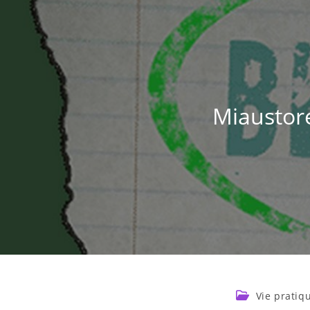
Miaustore
Vie pratiq