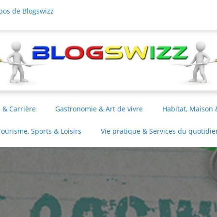
pos de Blogswizz
 & Carrière
Gastronomie & Art de vivre
Habitat, Maison 
Tourisme, Sports & Loisirs
Vie pratique & Services du quotidie