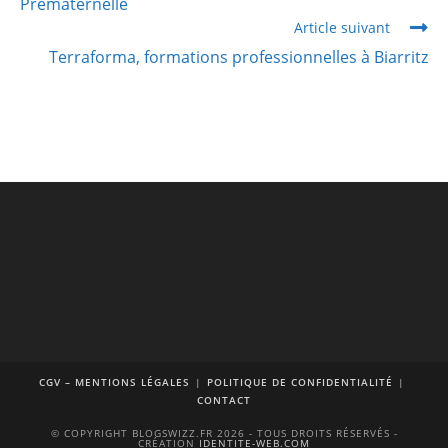
Prématernelle
Article suivant
Terraforma, formations professionnelles à Biarritz
CGV – MENTIONS LÉGALES
POLITIQUE DE CONFIDENTIALITÉ
CONTACT
© COPYRIGHT BLOGSWIZZ.FR 2026 - TOUS DROITS RÉSERVÉS -
CRÉATION
IDENTITE-WEB.COM