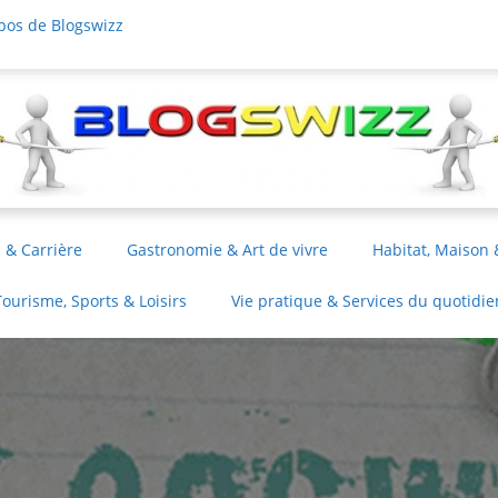
pos de Blogswizz
 & Carrière
Gastronomie & Art de vivre
Habitat, Maison 
Tourisme, Sports & Loisirs
Vie pratique & Services du quotidie