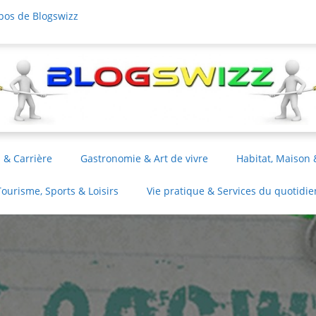
pos de Blogswizz
 & Carrière
Gastronomie & Art de vivre
Habitat, Maison 
Tourisme, Sports & Loisirs
Vie pratique & Services du quotidie