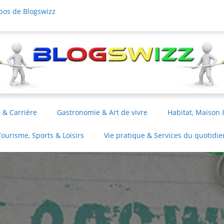
pos de Blogswizz
 & Carrière
Gastronomie & Art de vivre
Habitat, Maison 
Tourisme, Sports & Loisirs
Vie pratique & Services du quotidie