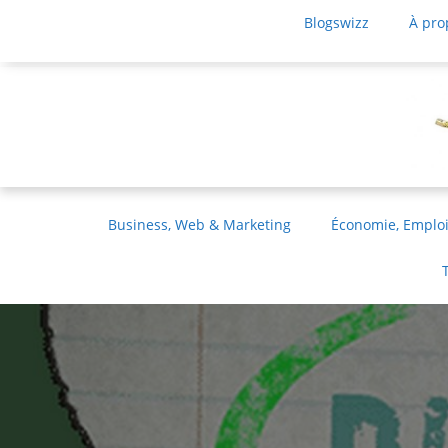
Blogswizz
À pro
Business, Web & Marketing
Économie, Emploi