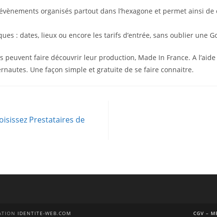
vènements organisés partout dans l’hexagone et permet ainsi de d
es : dates, lieux ou encore les tarifs d’entrée, sans oublier une G
peuvent faire découvrir leur production, Made In France. A l’aide de
ernautes. Une façon simple et gratuite de se faire connaitre.
oisissez Prestataires de
ÉATION
IDENTITE-WEB.COM
CGV – M