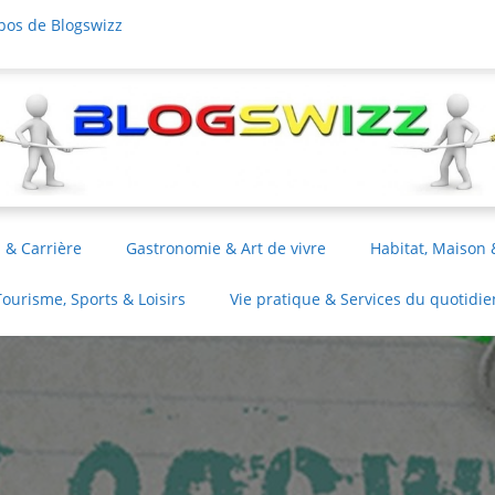
pos de Blogswizz
 & Carrière
Gastronomie & Art de vivre
Habitat, Maison 
Tourisme, Sports & Loisirs
Vie pratique & Services du quotidie