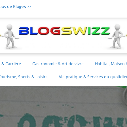
pos de Blogswizz
 & Carrière
Gastronomie & Art de vivre
Habitat, Maison 
Tourisme, Sports & Loisirs
Vie pratique & Services du quotidie