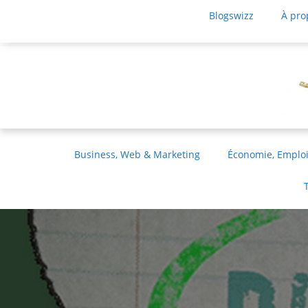
Blogswizz
À pro
Business, Web & Marketing
Économie, Emploi