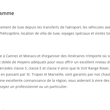
 gamme
ent de luxe depuis les transferts de l’aéroport, les véhicules av
’hélicoptère, location de villa de luxe, voyages spéciaux et visites t
ce à Cannes et Monaco et d’organiser des itinéraires n’importe où s
st dotée de moyens adéquats pour vous offrir un excellent niveau d
cedes classe S, classe E et classe V ainsi que le SUV Range Rover,
en passant par St. Tropez et Marseille, sont garantis par nos chau
une excellente connaissance de la région, vous aideront à vivre de
oyez un professionnel ou un particulier.