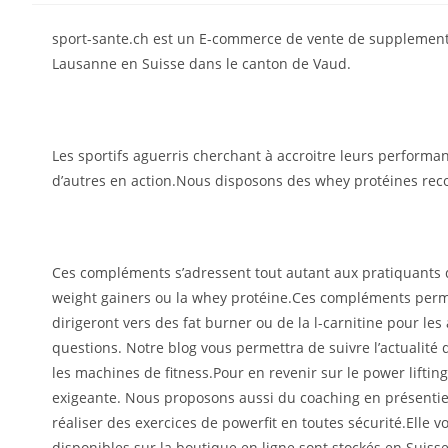
sport-sante.ch est un E-commerce de vente de supplements a
Lausanne en Suisse dans le canton de Vaud.
Les sportifs aguerris cherchant à accroitre leurs performa
d’autres en action.Nous disposons des whey protéines rec
Ces compléments s’adressent tout autant aux pratiquants d
weight gainers ou la whey protéine.Ces compléments perme
dirigeront vers des fat burner ou de la l-carnitine pour 
questions. Notre blog vous permettra de suivre l’actualité d
les machines de fitness.Pour en revenir sur le power lifting
exigeante. Nous proposons aussi du coaching en présentie
réaliser des exercices de powerfit en toutes sécurité.Elle v
disponibles sur la boutique en ligne sont stockés en Suiss