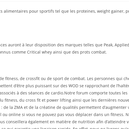
limentaires pour sportifs tel que les proteines, weight gainer, pre
nces auront à leur disposition des marques telles que Peak, Appli
onnus comme Critical whey ainsi que des prots combat.
e fitness, de crossfit ou de sport de combat. Les personnes qui ch
ttent d’être plus puissant sur des WOD se rapprochant de l’haltér
les associés à des séances de cardio.Notre forum comporte toutes l
u fitness, du cross fit et power lifting ainsi que les dernières nou
 : de la ZMA et de la créatine de qualités permettent d’augmenter vo
l ou online si vous ne pouvez pas vous déplacer dans un fitness. 
ous conseillera également en matière de nutrition afin d’atteindre v
e ce qui garantie une livraison rapide. En effet, nous ne livrons q