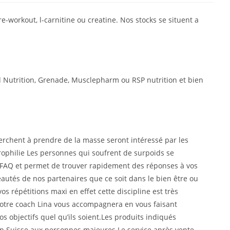
-workout, l-carnitine ou creatine. Nos stocks se situent a
ed Nutrition, Grenade, Musclepharm ou RSP nutrition et bien
erchent à prendre de la masse seront intéressé par les
ophilie Les personnes qui soufrent de surpoids se
es FAQ et permet de trouver rapidement des réponses à vos
veautés de nos partenaires que ce soit dans le bien être ou
s répétitions maxi en effet cette discipline est très
Notre coach Lina vous accompagnera en vous faisant
os objectifs quel qu’ils soient.Les produits indiqués
u’en Suisse aux personnes majeures.Le service après vente