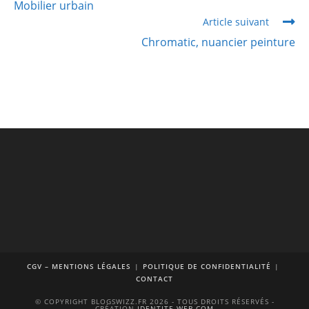
Mobilier urbain
Article suivant
Chromatic, nuancier peinture
CGV – MENTIONS LÉGALES
POLITIQUE DE CONFIDENTIALITÉ
CONTACT
© COPYRIGHT BLOGSWIZZ.FR 2026 - TOUS DROITS RÉSERVÉS -
CRÉATION
IDENTITE-WEB.COM