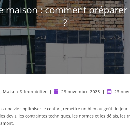
e maison : comment préparer 
?
t, Maison & Immobilier
23 novembre 2025
23 nov
ne vie : optimiser le confort, remettre un bien au goût du jour, 
les devis, les contraintes techniques, les normes et les délais, les
n amont.