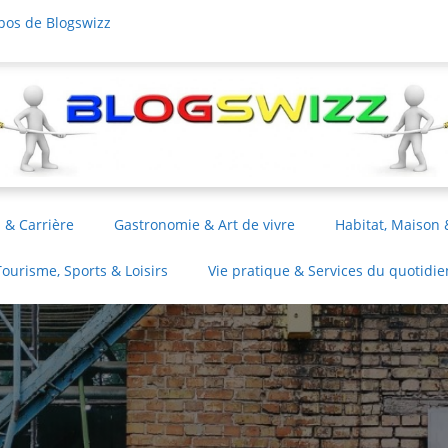
pos de Blogswizz
 & Carrière
Gastronomie & Art de vivre
Habitat, Maison 
Tourisme, Sports & Loisirs
Vie pratique & Services du quotidie