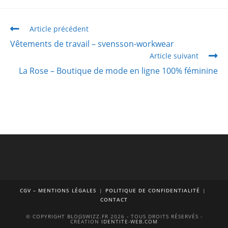
Article précédent
Vêtements de travail – svensson-workwear
Article suivant
La Rose – Boutique de mode en ligne 100% féminine
CGV – MENTIONS LÉGALES
POLITIQUE DE CONFIDENTIALITÉ
CONTACT
© COPYRIGHT BLOGSWIZZ.FR 2026 - TOUS DROITS RÉSERVÉS -
CRÉATION
IDENTITE-WEB.COM