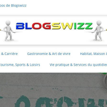
pos de Blogswizz
 & Carrière
Gastronomie & Art de vivre
Habitat, Maison 
Tourisme, Sports & Loisirs
Vie pratique & Services du quotidie