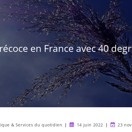
récoce en France avec 40 degré
tique & Services du quotidien
14 juin 2022
23 no