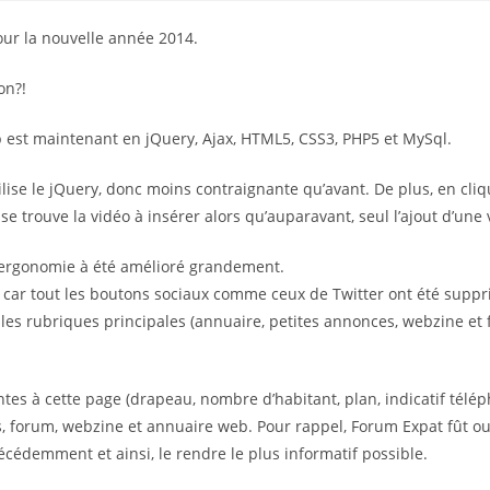
our la nouvelle année 2014.
on?!
 est maintenant en jQuery, Ajax, HTML5, CSS3, PHP5 et MySql.
e le jQuery, donc moins contraignante qu’avant. De plus, en cliquant
e trouve la vidéo à insérer alors qu’auparavant, seul l’ajout d’une 
l’ergonomie à été amélioré grandement.
 car tout les boutons sociaux comme ceux de Twitter ont été suppr
les rubriques principales (annuaire, petites annonces, webzine et fo
tes à cette page (drapeau, nombre d’habitant, plan, indicatif télé
, forum, webzine et annuaire web. Pour rappel, Forum Expat fût ouve
écédemment et ainsi, le rendre le plus informatif possible.