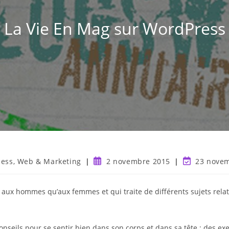
La Vie En Mag sur WordPress
ness, Web & Marketing
2 novembre 2015
23 nove
aux hommes qu’aux femmes et qui traite de différents sujets relatif
nseils pour se sentir bien dans son corps et dans sa tête : des exe