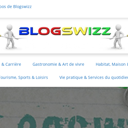
pos de Blogswizz
 & Carrière
Gastronomie & Art de vivre
Habitat, Maison 
Tourisme, Sports & Loisirs
Vie pratique & Services du quotidie