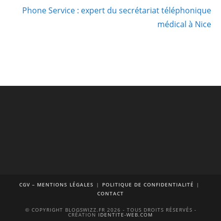
Phone Service : expert du secrétariat téléphonique
médical à Nice
CGV – MENTIONS LÉGALES
POLITIQUE DE CONFIDENTIALITÉ
CONTACT
© COPYRIGHT BLOGSWIZZ.FR 2026 - TOUS DROITS RÉSERVÉS -
CRÉATION
IDENTITE-WEB.COM