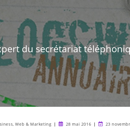
xpert du secrétariat téléphoni
siness, Web & Marketing
28 mai 2016
23 novembr