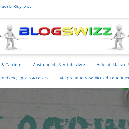
pos de Blogswizz
 & Carrière
Gastronomie & Art de vivre
Habitat, Maison 
Tourisme, Sports & Loisirs
Vie pratique & Services du quotidie