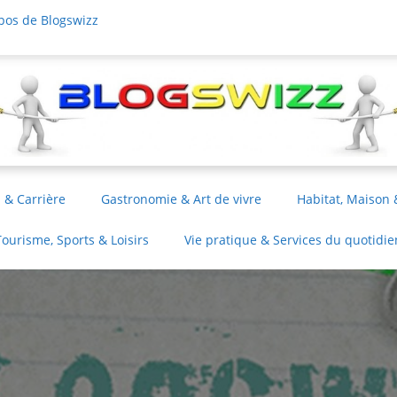
pos de Blogswizz
 & Carrière
Gastronomie & Art de vivre
Habitat, Maison 
Tourisme, Sports & Loisirs
Vie pratique & Services du quotidie